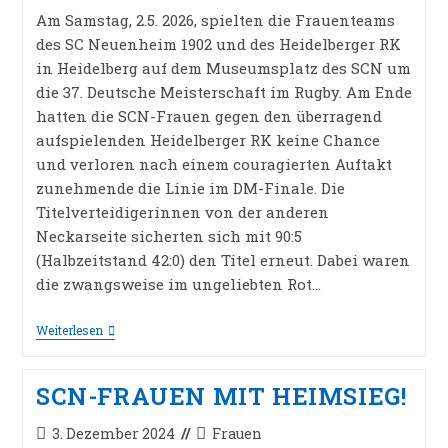
Am Samstag, 2.5. 2026, spielten die Frauenteams
des SC Neuenheim 1902 und des Heidelberger RK
in Heidelberg auf dem Museumsplatz des SCN um
die 37. Deutsche Meisterschaft im Rugby. Am Ende
hatten die SCN-Frauen gegen den überragend
aufspielenden Heidelberger RK keine Chance
und verloren nach einem couragierten Auftakt
zunehmende die Linie im DM-Finale. Die
Titelverteidigerinnen von der anderen
Neckarseite sicherten sich mit 90:5
(Halbzeitstand 42:0) den Titel erneut. Dabei waren
die zwangsweise im ungeliebten Rot…
DIE
Weiterlesen
SCN-
FRAUEN
SIND
SCN-FRAUEN MIT HEIMSIEG!
VIZEMEISTERINNEN!
Beitrag
Beitrags-
3. Dezember 2024
Frauen