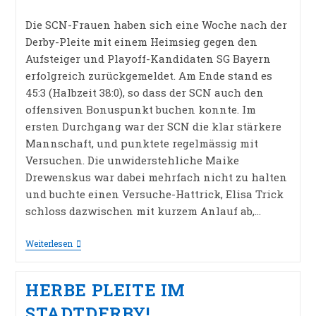
veröffentlicht:
Kategorie:
Die SCN-Frauen haben sich eine Woche nach der
Derby-Pleite mit einem Heimsieg gegen den
Aufsteiger und Playoff-Kandidaten SG Bayern
erfolgreich zurückgemeldet. Am Ende stand es
45:3 (Halbzeit 38:0), so dass der SCN auch den
offensiven Bonuspunkt buchen konnte. Im
ersten Durchgang war der SCN die klar stärkere
Mannschaft, und punktete regelmässig mit
Versuchen. Die unwiderstehliche Maike
Drewenskus war dabei mehrfach nicht zu halten
und buchte einen Versuche-Hattrick, Elisa Trick
schloss dazwischen mit kurzem Anlauf ab,…
SCN-
Weiterlesen
FRAUEN
MIT
HEIMSIEG!
HERBE PLEITE IM
STADTDERBY!