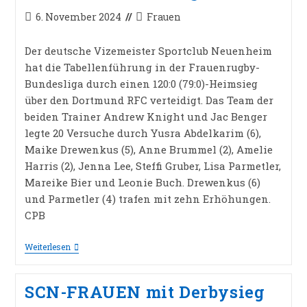
Beitrag
Beitrags-
6. November 2024
Frauen
veröffentlicht:
Kategorie:
Der deutsche Vizemeister Sportclub Neuenheim
hat die Tabellenführung in der Frauenrugby-
Bundesliga durch einen 120:0 (79:0)-Heimsieg
über den Dortmund RFC verteidigt. Das Team der
beiden Trainer Andrew Knight und Jac Benger
legte 20 Versuche durch Yusra Abdelkarim (6),
Maike Drewenkus (5), Anne Brummel (2), Amelie
Harris (2), Jenna Lee, Steffi Gruber, Lisa Parmetler,
Mareike Bier und Leonie Buch. Drewenkus (6)
und Parmetler (4) trafen mit zehn Erhöhungen.
CPB
Haushoher
Weiterlesen
SCN-
Sieg
SCN-FRAUEN mit Derbysieg