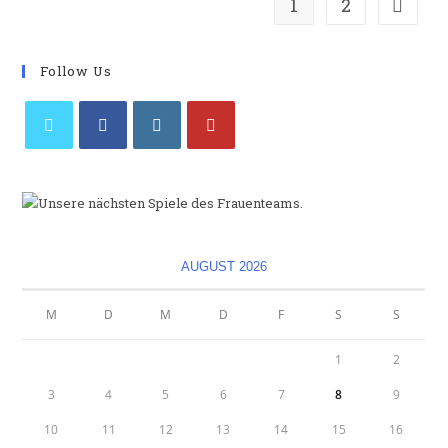
1
2
Zur näc
Die
SG
Lionesses
Follow Us
Opens
Opens
Opens
Opens
in
in
in
in
a
a
a
a
new
new
new
new
tab
tab
tab
tab
AUGUST 2026
M
D
M
D
F
S
S
1
2
3
4
5
6
7
8
9
10
11
12
13
14
15
16