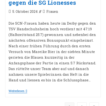
gegen die SG Lionesses
Beitrag
Beitrags-
5. Oktober 2024
Frauen
veröffentlicht:
Kategorie:
Die SCN-Frauen haben heute im Derby gegen den
TSV Handschuhsheim hoch verdient mit 47:19
(Halbzeitstand 25:7) gewonnen und nebenbei den
nächsten offensiven Bonuspunkt eingeheimst.
Nach einer frühen Führung durch den ersten
Versuch von Mareike Bier in der siebten Minute
gerieten die Blauen kurzzeitig in der
Anfangsphase der Partie in einen 5:7 Rückstand.
Das rüttelte unser Team aber auf und danach
nahmen unsere Spielerinnen das Heft in die
Hand und liessen es bis in die Schlussphase…
SCN-
Weiterlesen
FRAUEN
Mit
Derbysieg
Gegen