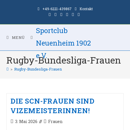
Zum
+49-6221-439867
Kontakt
Inhalt
springen
Sportclub
MENÜ
Neuenheim 1902
e.V.
Rugby-Bundesliga-Frauen
>
Rugby-Bundesliga-Frauen
DIE SCN-FRAUEN SIND
VIZEMEISTERINNEN!
Beitrag
Beitrags-
3. Mai 2026
Frauen
veröffentlicht:
Kategorie: