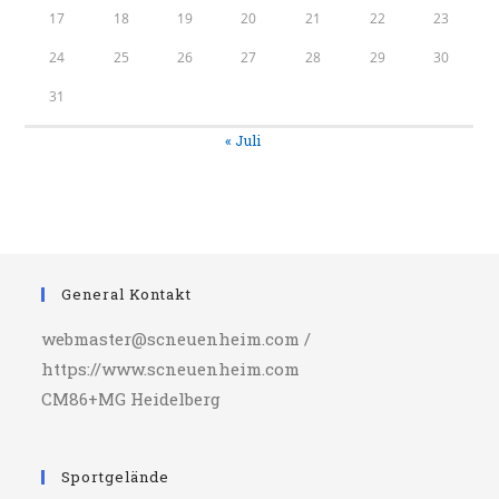
17
18
19
20
21
22
23
24
25
26
27
28
29
30
31
« Juli
General Kontakt
webmaster@scneuenheim.com /
https://www.scneuenheim.com
CM86+MG Heidelberg
Sportgelände