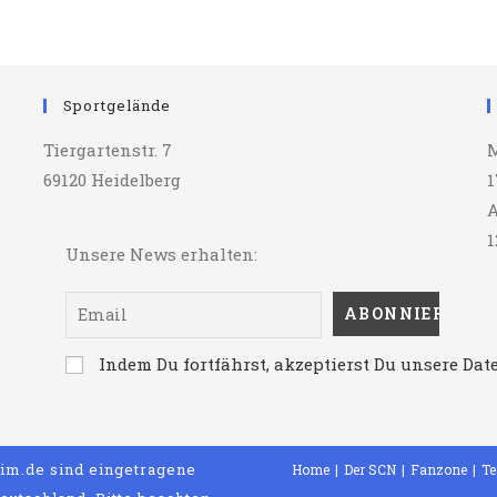
München
RFC
Gewonnen
Sportgelände
Tiergartenstr. 7
M
69120 Heidelberg
1
A
1
Unsere News erhalten:
Indem Du fortfährst, akzeptierst Du unsere Da
m.de sind eingetragene
Home
Der SCN
Fanzone
T