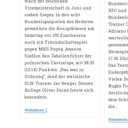
Nach der deutschen
Bundesli
Vizemeisterschaft in Juni und
RFC und 
sieben Siegen in den acht
Bundesli
Bundesligaspielen des Herbstes
Trainer 
gewannen die Königsblauen am
Adriano 
Samstag vor 100 Zuschauern
wertvoll
auch ein Freundschaftsspiel
gesamme
gegen MKS Pogón Awenta
Heimspiel
Siedlce, den Tabellenführer der
17.30 Uh
polnischen Ekstraliga, mit 38:35
Das Test
(12:14) Punkten. „Das war in
Endergebn
Ordnung“, fand der walisische
Vielen 
SCN-Trainer Jac Benger. Dessen
Rugby Foo
Kollege Oliver Paine freute sich
herzlich
besonders…
dem Schi
die…
Das
Weiterlesen
Jahr
Geht
Weiterlesen
Siegreich