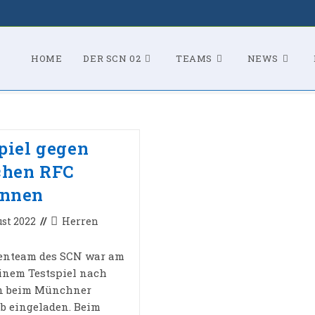
HOME
DER SCN 02
TEAMS
NEWS
piel gegen
hen RFC
nnen
Beitrags-
ust 2022
Herren
licht:
Kategorie:
enteam des SCN war am
einem Testspiel nach
 beim Münchner
b eingeladen. Beim