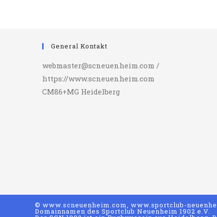
Zu
Ende
General Kontakt
webmaster@scneuenheim.com /
https://www.scneuenheim.com
CM86+MG Heidelberg
© www.scneuenheim.com, www.sportclub-neuenhei
Domainnamen des Sportclub Neuenheim 1902 e.V.