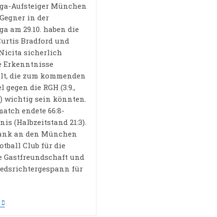
ga-Aufsteiger München
Gegner in der
ga am 29.10. haben die
Curtis Bradford und
Nicita sicherlich
e Erkenntnisse
lt, die zum kommenden
 gegen die RGH (3.9.,
r) wichtig sein könnten.
match endete 66:8-
is (Halbzeitstand 21:3).
Dank an den München
tball Club für die
e Gastfreundschaft und
edsrichtergespann für
Testspiel
Gegen