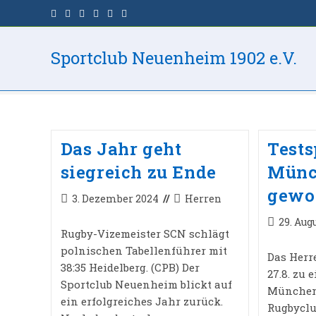
Zum
Inhalt
Testmatch
springen
Sportclub Neuenheim 1902 e.V.
>
Testmatch
Das Jahr geht
Tests
siegreich zu Ende
Münc
gewo
Beitrag
Beitrags-
3. Dezember 2024
Herren
veröffentlicht:
Kategorie:
Beitrag
29. Aug
Rugby-Vizemeister SCN schlägt
veröffent
polnischen Tabellenführer mit
Das Herr
38:35 Heidelberg. (CPB) Der
27.8. zu 
Sportclub Neuenheim blickt auf
München
ein erfolgreiches Jahr zurück.
Rugbyclu