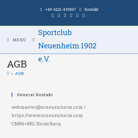
Zum
+49-6221-439867
Kontakt
Inhalt
springen
Sportclub
MENÜ
Neuenheim 1902
e.V.
AGB
>
AGB
General Kontakt
webmaster@scneuenheim.com /
https://www.scneuenheim.com
CM86+MG Heidelberg