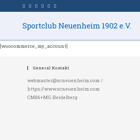
Zum
Inhalt
Mein Konto
springen
Sportclub Neuenheim 1902 e.V.
>
Mein Konto
[woocommerce_my_account]
General Kontakt
webmaster@scneuenheim.com /
https://www.scneuenheim.com
CM86+MG Heidelberg