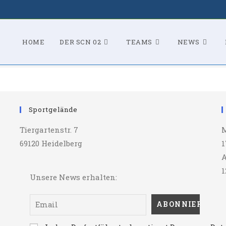
HOME
DER SCN 02
TEAMS
NEWS
Sportgelände
Tiergartenstr. 7
M
69120 Heidelberg
1
A
1
Unsere News erhalten: