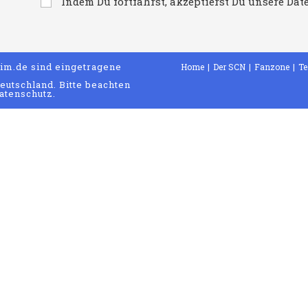
Indem Du fortfährst, akzeptierst Du unsere Da
m.de sind eingetragene
Home
Der SCN
Fanzone
T
eutschland. Bitte beachten
atenschutz.