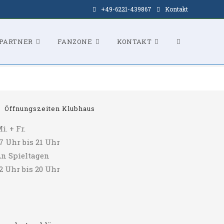
+49-6221-439867
Kontakt
WEBSITE-
PARTNER
FANZONE
KONTAKT
SUCHE
Öffnungszeiten Klubhaus
i. + Fr.
UMSCHALTE
7 Uhr bis 21 Uhr
n Spieltagen
2 Uhr bis 20 Uhr