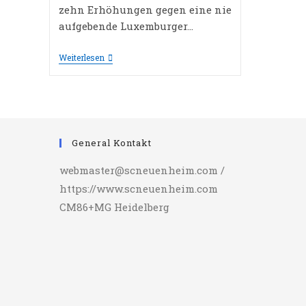
zehn Erhöhungen gegen eine nie
aufgebende Luxemburger…
SCN
Weiterlesen
Erreicht
Komfortabel
Das
Deutsche
Endspiel
General Kontakt
webmaster@scneuenheim.com /
https://www.scneuenheim.com
CM86+MG Heidelberg