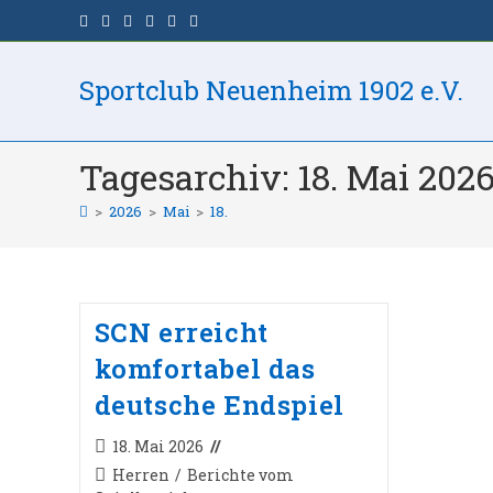
Zum
Inhalt
springen
Sportclub Neuenheim 1902 e.V.
Tagesarchiv: 18. Mai 202
>
2026
>
Mai
>
18.
SCN erreicht
komfortabel das
deutsche Endspiel
Beitrag
18. Mai 2026
veröffentlicht:
Beitrags-
Herren
/
Berichte vom