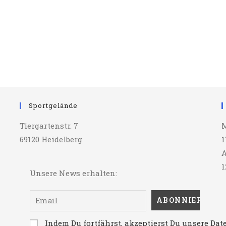
Sportgelände
Tiergartenstr. 7
M
69120 Heidelberg
1
A
1
Unsere News erhalten:
Indem Du fortfährst, akzeptierst Du unsere Da