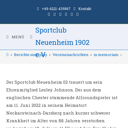
Zum
+49-6221-439867
Kontakt
Inhalt
springen
Sportclub
SCN 02 trauert um Leslie
MENÜ
Neuenheim 1902
Johnson †
e.V.
>
Berichte und Infos
>
Vereinsnachrichten
>
in memoriam
>
SC
Der Sportclub Neuenheim 02 trauert um sein
Ehrenmitglied Lesley Johnson. Der aus dem
englischen Chester stammende Allroundspieler ist
am 11. Juni 2022 in seinem Heimatort
Neckarsteinach-Darsberg nach kurzer schwerer
Krankheit im Alter von 88 Jahren verstorben