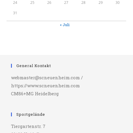
24
25
26
27
28
29
30
31
« Juli
General Kontakt
webmaster@scneuenheim.com /
https://www.scneuenheim.com
CM86+MG Heidelberg
Sportgelände
Tiergartenstr. 7