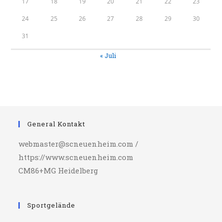
17
18
19
20
21
22
23
24
25
26
27
28
29
30
31
« Juli
General Kontakt
webmaster@scneuenheim.com /
https://www.scneuenheim.com
CM86+MG Heidelberg
Sportgelände