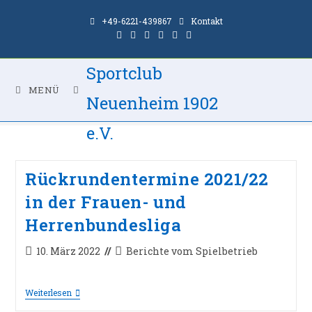
Zum
+49-6221-439867
Kontakt
Inhalt
springen
Sportclub
2022
MENÜ
Neuenheim 1902
>
2022
e.V.
Rückrundentermine 2021/22
in der Frauen- und
Herrenbundesliga
Beitrag
Beitrags-
10. März 2022
Berichte vom Spielbetrieb
veröffentlicht:
Kategorie:
Rückrundentermine
Weiterlesen
2021/22