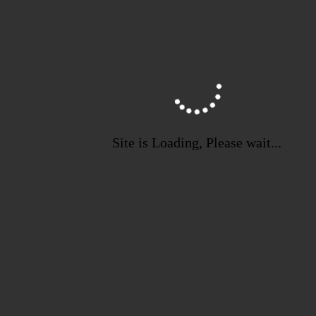
in
einem
neuen
Fenster
Site is Loading, Please wait...
Öffnet