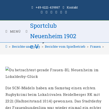
Zum
+49-6221-439867
Kontakt
Inhalt
springen
Sportclub
Frauen-BL: Neuenheim im
MENÜ
Neuenheim 1902
Lokalderby-Glück
e.V.
>
Berichte und Infos
>
Berichte vom Spielbetrieb
>
Frauen
>
Fr
Die SCN-Mädels haben am Samstag einen echten
Rugbykrimi beim Lokalrivalen Heidelberger RK mit
23:21 (Halbzeitstand 10:14) gewonnen. Das Stadtderby
der Frauenbundesliga war wieder einmal ein echter