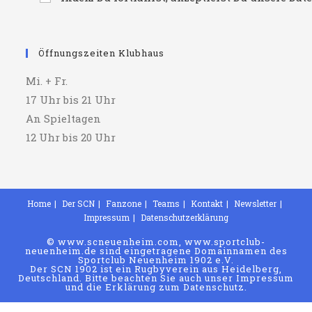
Öffnungszeiten Klubhaus
Mi. + Fr.
17 Uhr bis 21 Uhr
An Spieltagen
12 Uhr bis 20 Uhr
Home
Der SCN
Fanzone
Teams
Kontakt
Newsletter
Impressum
Datenschutzerklärung
© www.scneuenheim.com, www.sportclub-
neuenheim.de sind eingetragene Domainnamen des
Sportclub Neuenheim 1902 e.V.
Der SCN 1902 ist ein Rugbyverein aus Heidelberg,
Deutschland. Bitte beachten Sie auch unser Impressum
und die Erklärung zum Datenschutz.