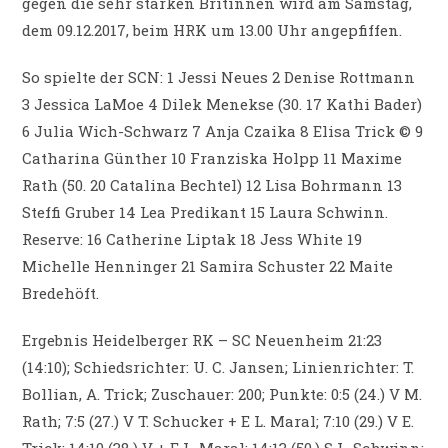
gegen die sehr starken Britinnen wird am Samstag,
dem 09.12.2017, beim HRK um 13.00 Uhr angepfiffen.
So spielte der SCN: 1 Jessi Neues 2 Denise Rottmann
3 Jessica LaMoe 4 Dilek Menekse (30. 17 Kathi Bader)
6 Julia Wich-Schwarz 7 Anja Czaika 8 Elisa Trick © 9
Catharina Günther 10 Franziska Holpp 11 Maxime
Rath (50. 20 Catalina Bechtel) 12 Lisa Bohrmann 13
Steffi Gruber 14 Lea Predikant 15 Laura Schwinn.
Reserve: 16 Catherine Liptak 18 Jess White 19
Michelle Henninger 21 Samira Schuster 22 Maite
Bredehöft.
Ergebnis Heidelberger RK – SC Neuenheim 21:23
(14:10); Schiedsrichter: U. C. Jansen; Linienrichter: T.
Bollian, A. Trick; Zuschauer: 200; Punkte: 0:5 (24.) V M.
Rath; 7:5 (27.) V T. Schucker + E L. Maral; 7:10 (29.) V E.
Trick; 14:10 (38.) V + E L. Maral; 14:13 (50.) S L. Schwinn;