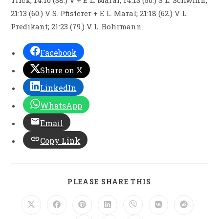
21:13 (60.) V S. Pfisterer + E L. Maral; 21:18 (62.) V L.
Predikant; 21:23 (79.) V L. Bohrmann.
Facebook
Share on X
LinkedIn
WhatsApp
Email
Copy Link
DIESEN
PLEASE SHARE THIS
INHALT
TEILEN
Öffnet
Öffnet
Öffnet
Öffnet
Öffnet
Öffnet
Öffnet
in
in
in
in
in
in
in