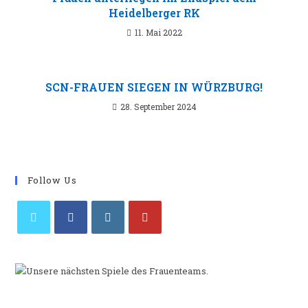
Heidelberger RK
11. Mai 2022
SCN-FRAUEN SIEGEN IN WÜRZBURG!
28. September 2024
Follow Us
Opens
Opens
Opens
Opens
in
in
in
in
a
a
a
a
new
new
new
new