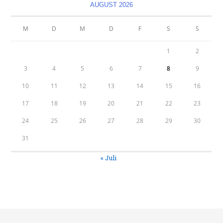
tab
tab
tab
tab
AUGUST 2026
M
D
M
D
F
S
S
1
2
3
4
5
6
7
8
9
10
11
12
13
14
15
16
17
18
19
20
21
22
23
24
25
26
27
28
29
30
31
« Juli