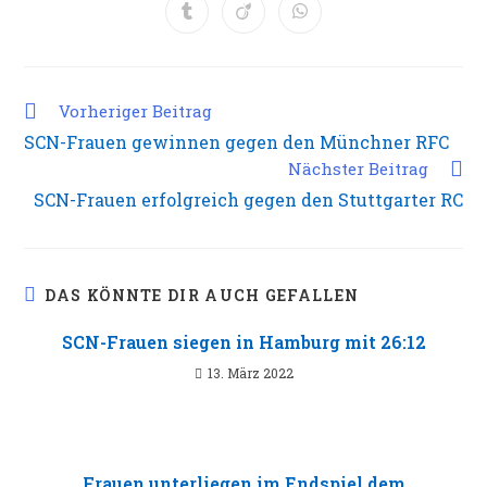
einem
einem
einem
einem
einem
einem
einem
Öffnet
Öffnet
Öffnet
neuen
neuen
neuen
neuen
neuen
neuen
neuen
in
in
in
Fenster
Fenster
Fenster
Fenster
Fenster
Fenster
Fenster
einem
einem
einem
neuen
neuen
neuen
Fenster
Fenster
Fenster
Weitere
Vorheriger Beitrag
Artikel
SCN-Frauen gewinnen gegen den Münchner RFC
ansehen
Nächster Beitrag
SCN-Frauen erfolgreich gegen den Stuttgarter RC
DAS KÖNNTE DIR AUCH GEFALLEN
SCN-Frauen siegen in Hamburg mit 26:12
13. März 2022
Frauen unterliegen im Endspiel dem