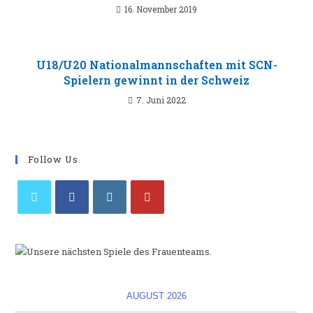
16. November 2019
U18/U20 Nationalmannschaften mit SCN-
Spielern gewinnt in der Schweiz
7. Juni 2022
Follow Us
Opens
Opens
Opens
Opens
in
in
in
in
a
a
a
a
new
new
new
new
tab
tab
tab
tab
AUGUST 2026