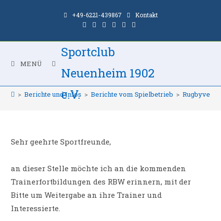
Zum
+49-6221-439867
Kontakt
Inhalt
springen
Sportclub
Trainerfortbildungen des
MENÜ
Neuenheim 1902
RBW
e.V.
>
Berichte und Infos
>
Berichte vom Spielbetrieb
>
Rugbyverba
Sehr geehrte Sportfreunde,
an dieser Stelle möchte ich an die kommenden
Trainerfortbildungen des RBW erinnern, mit der
Bitte um Weitergabe an ihre Trainer und
Interessierte.