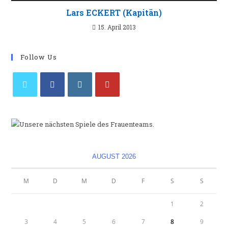
Lars ECKERT (Kapitän)
15. April 2013
Follow Us
Opens
Opens
Opens
Opens
in
in
in
in
a
a
a
a
new
new
new
new
tab
tab
tab
tab
AUGUST 2026
M
D
M
D
F
S
S
1
2
3
4
5
6
7
8
9