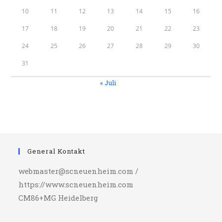
10
11
12
13
14
15
16
17
18
19
20
21
22
23
24
25
26
27
28
29
30
31
« Juli
General Kontakt
webmaster@scneuenheim.com /
https://www.scneuenheim.com
CM86+MG Heidelberg