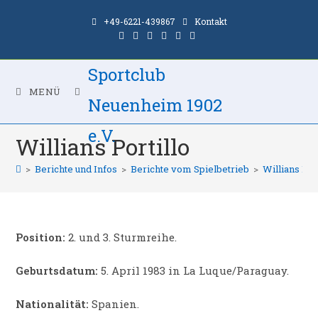
Zum
+49-6221-439867
Kontakt
Inhalt
springen
Sportclub
MENÜ
Neuenheim 1902
e.V.
Willians Portillo
>
Berichte und Infos
>
Berichte vom Spielbetrieb
>
Willians Por
Position:
2. und 3. Sturmreihe.
Geburtsdatum:
5. April 1983 in La Luque/Paraguay.
Nationalität:
Spanien.